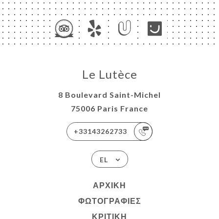
ΙΚΉ
Le Lutèce
ΤΗΣΗ
ΡΑΦΊΕΣ
8 Boulevard Saint-Michel
ΤΙΚΉ
75006 Paris France
ΝΟΎ
+33143262733
ΑΦΉ
EL
ΑΡΧΙΚΉ
ΦΩΤΟΓΡΑΦΊΕΣ
ΚΡΙΤΙΚΉ