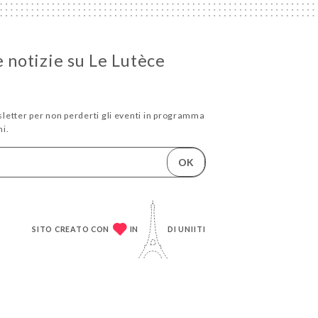
e notizie su Le Lutèce
wsletter per non perderti gli eventi in programma
i.
OK
SITO CREATO CON
IN
DI
UNIITI