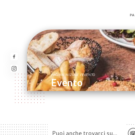
PA
/
PAGINA INIZIALE
EVENTO
Evento
Puoi anche trovarci su…