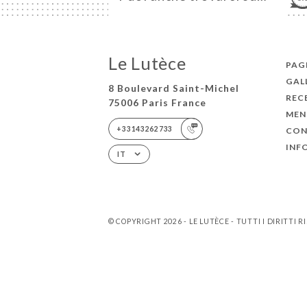
Le Lutèce
PAGI
GAL
8 Boulevard Saint-Michel
REC
75006 Paris France
MEN
+33143262733
CON
INF
IT
© COPYRIGHT 2026 - LE LUTÈCE - TUTTI I DIRITTI R